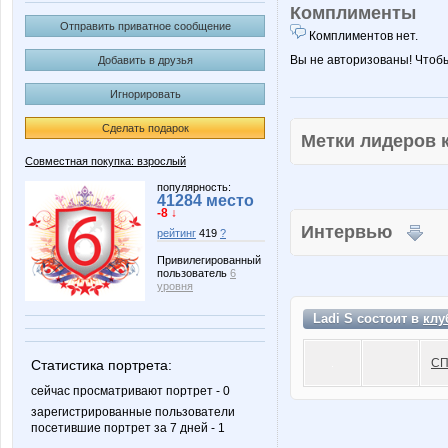
Комплименты
Отправить приватное сообщение
Комплиментов нет.
Вы не авторизованы! Чтоб
Добавить в друзья
Игнорировать
Сделать подарок
Метки лидеров
Совместная покупка: взрослый
популярность:
41284 место
-8 ↓
Интервью
рейтинг
419
?
Привилегированный
пользователь
6
уровня
Ladi S состоит в
клу
СП
Статистика портрета:
сейчас просматривают портрет - 0
зарегистрированные пользователи
посетившие портрет за 7 дней - 1