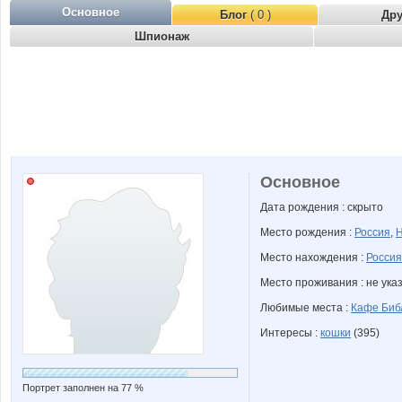
Основное
Блог
( 0 )
Др
Шпионаж
Основное
Дата рождения : скрыто
Место рождения :
Россия
,
Н
Место нахождения :
Россия
Место проживания : не ука
Любимые места :
Кафе Библ
Интересы :
кошки
(395)
Портрет заполнен на 77 %